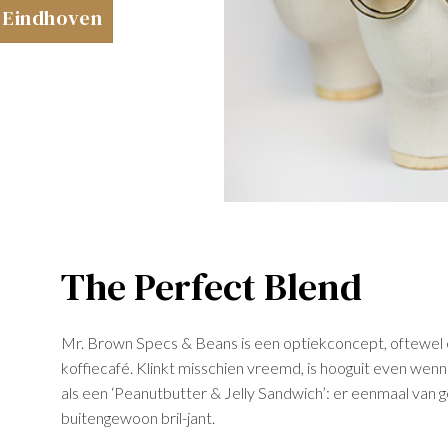
n Eindhoven
The Perfect Blend
Mr. Brown Specs & Beans is een optiekconcept, oftewel 
koffiecafé. Klinkt misschien vreemd, is hooguit even wennen
als een ‘Peanutbutter & Jelly Sandwich’: er eenmaal van g
buitengewoon bril-jant.