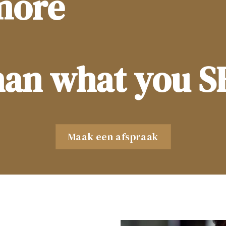
more
han what you S
Maak een afspraak