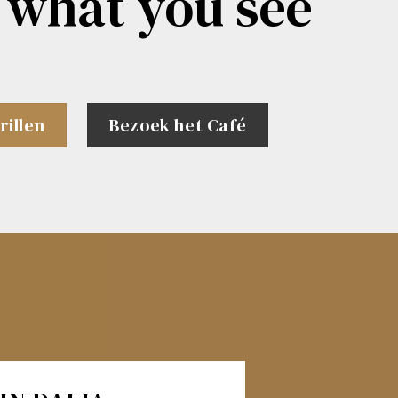
 what you see
rillen
Bezoek het Café