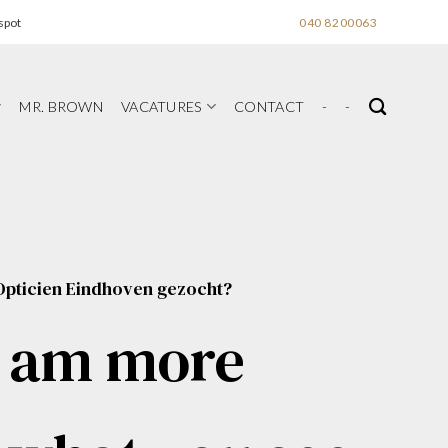
spot
040 8200063
MR. BROWN
VACATURES
CONTACT
-
-
Opticien Eindhoven gezocht?
I am more