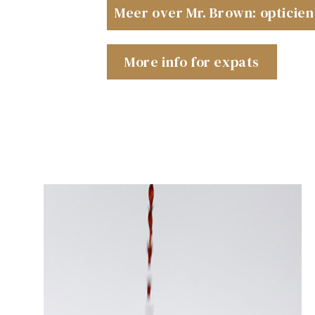
Meer over Mr. Brown: opticie
More info for expats