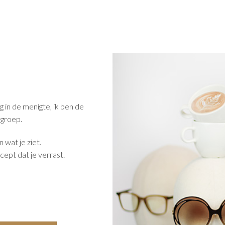
g in de menigte, ik ben de
 groep.
n wat je ziet.
cept dat je verrast.