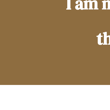
I am 
t