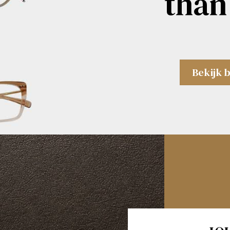
than
Bekijk b