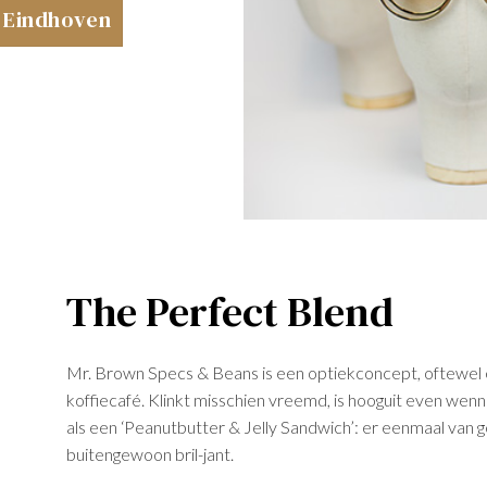
n Eindhoven
The Perfect Blend
Mr. Brown Specs & Beans is een optiekconcept, oftewel 
koffiecafé. Klinkt misschien vreemd, is hooguit even wennen
als een ‘Peanutbutter & Jelly Sandwich’: er eenmaal van g
buitengewoon bril-jant.