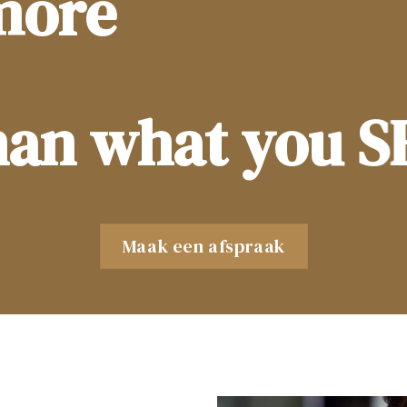
more
han what you S
Maak een afspraak