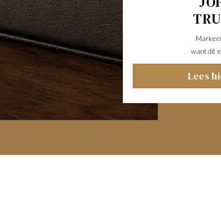
JO
TR
Markeer 
want dit e
Lees h