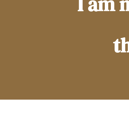
I am 
t