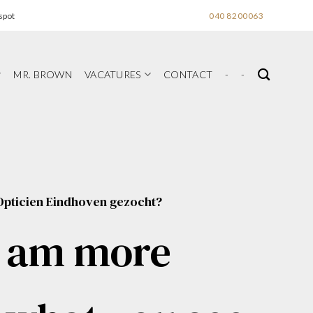
spot
040 8200063
MR. BROWN
VACATURES
CONTACT
-
-
Opticien Eindhoven gezocht?
I am more