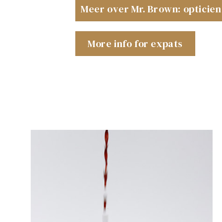
Meer over Mr. Brown: opticie
More info for expats