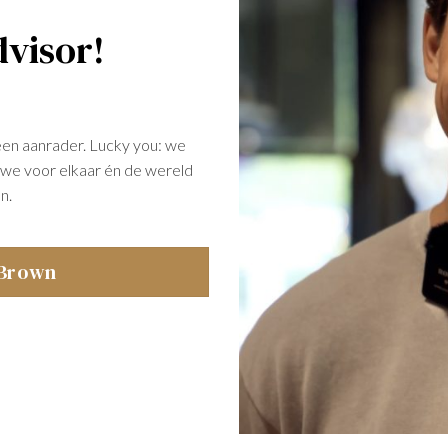
visor!
een aanrader. Lucky you: we
at we voor elkaar én de wereld
n.
 Brown