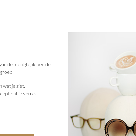
g in de menigte, ik ben de
 groep.
n wat je ziet.
cept dat je verrast.