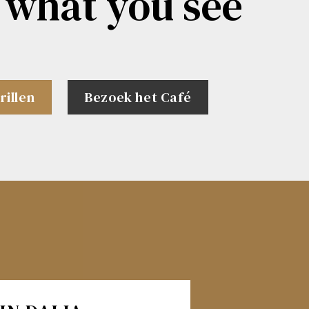
 what you see
rillen
Bezoek het Café