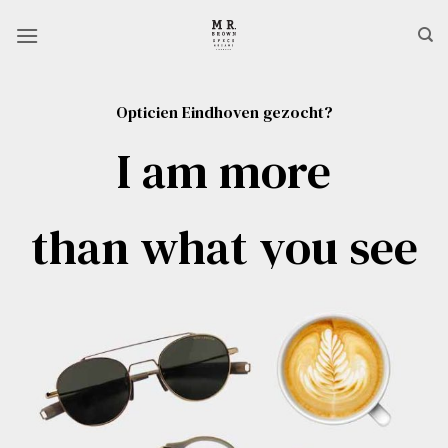
Ga
naar
inhoud
Opticien Eindhoven gezocht?
I am more
than what you see