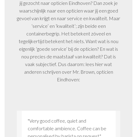
jij gezocht naar opticien Eindhoven? Dan zoek je
waarschijnlijk naar een opticien waar jij een goed
gevoel van krijgt en naar service en kwaliteit. Maar
‘service’ en ‘kwaliteit’; zijn beide een
containerbegrip. Het betekent zóveel en
tegelijkertijd betekent het niets. Want wat is nou
eigenlijk ‘goede service’ bij de opticien? En wat is
nou precies de maatstaaf van kwaliteit? Dat is
vaak subjectief. Dus daarom: lees hier wat
anderen schrijven over Mr. Brown, opticien
Eindhoven:
ier
"Very good coffee, quiet and
"Ik ben
 je weet
comfortable ambience. Coffee can be
klantge
n."
personalised by barista on request."
aandach