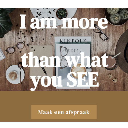
I am more
than what
you SEE
Maak een afspraak