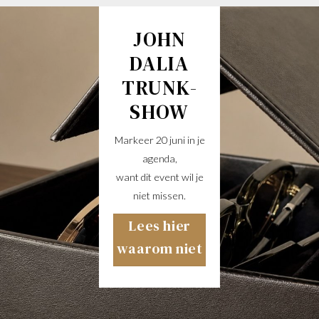
JOHN
DALIA
TRUNK-
SHOW
Markeer 20 juni in je
agenda,
want dit event wil je
niet missen.
Lees hier
waarom niet