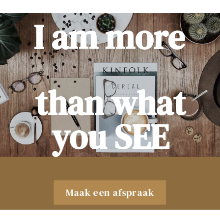
I am more
than what
you SEE
Maak een afspraak