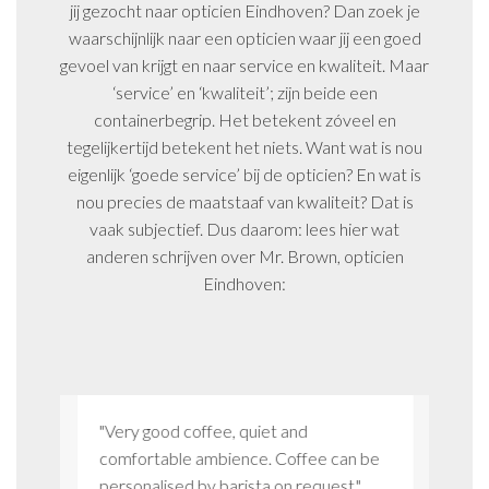
jij gezocht naar opticien Eindhoven? Dan zoek je
waarschijnlijk naar een opticien waar jij een goed
gevoel van krijgt en naar service en kwaliteit. Maar
‘service’ en ‘kwaliteit’; zijn beide een
containerbegrip. Het betekent zóveel en
tegelijkertijd betekent het niets. Want wat is nou
eigenlijk ‘goede service’ bij de opticien? En wat is
nou precies de maatstaaf van kwaliteit? Dat is
vaak subjectief. Dus daarom: lees hier wat
anderen schrijven over Mr. Brown, opticien
Eindhoven:
ier
"Very good coffee, quiet and
"Ik ben
 je weet
comfortable ambience. Coffee can be
klantge
n."
personalised by barista on request."
aandach