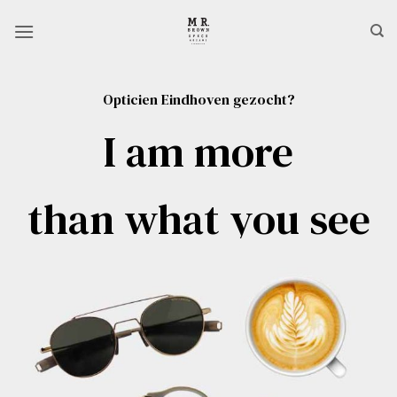
Ga
naar
inhoud
Opticien Eindhoven gezocht?
I am more
than what you see