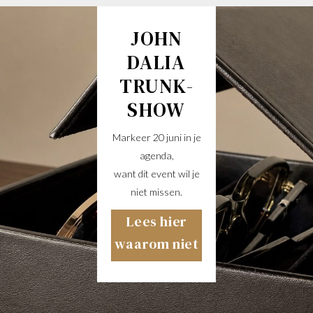
JOHN
DALIA
TRUNK-
SHOW
Markeer 20 juni in je
agenda,
want dit event wil je
niet missen.
Lees hier
waarom niet