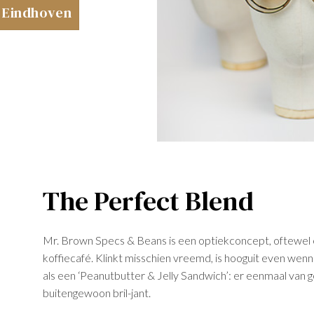
n Eindhoven
The Perfect Blend
Mr. Brown Specs & Beans is een optiekconcept, oftewel 
koffiecafé. Klinkt misschien vreemd, is hooguit even wennen
als een ‘Peanutbutter & Jelly Sandwich’: er eenmaal van g
buitengewoon bril-jant.