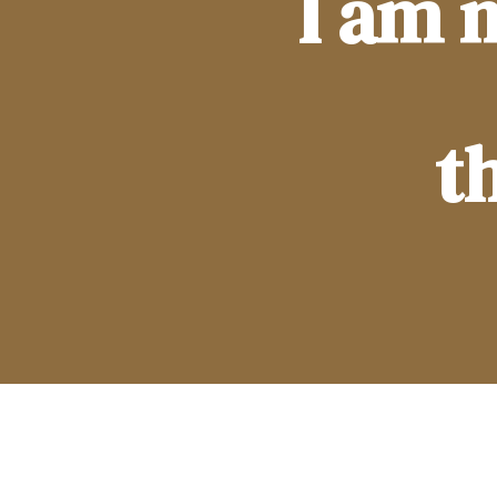
I am 
t