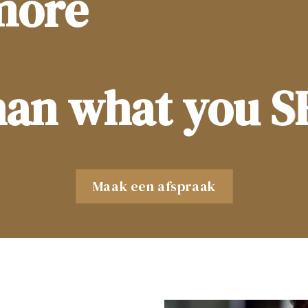
more
han what you S
Maak een afspraak