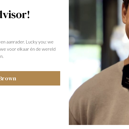
visor!
een aanrader. Lucky you: we
at we voor elkaar én de wereld
n.
 Brown