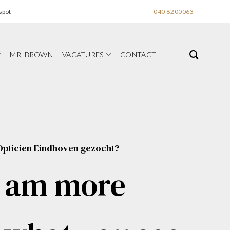
spot
040 8200063
MR. BROWN
VACATURES
CONTACT
-
-
Opticien Eindhoven gezocht?
I am more