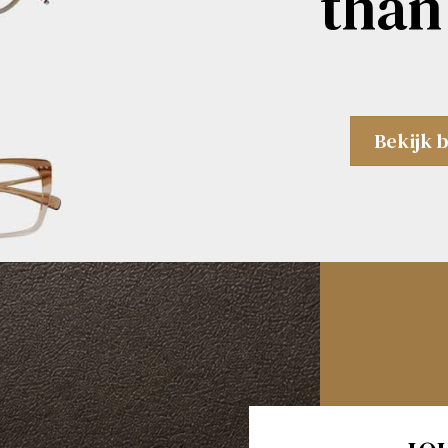
than
Bekijk b