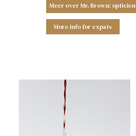
Meer over Mr. Brown: opticie
More info for expats