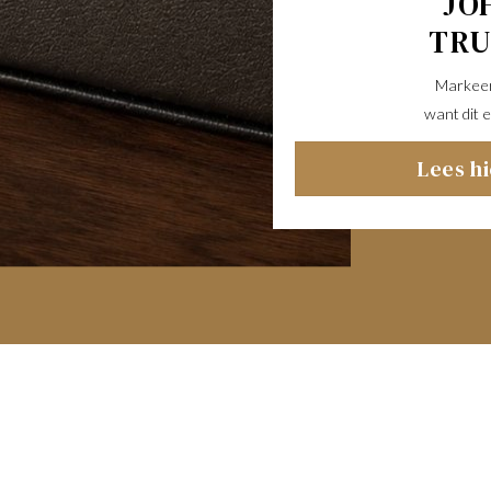
JO
TR
Markeer 
want dit e
Lees h