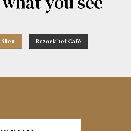
 what you see
rillen
Bezoek het Café