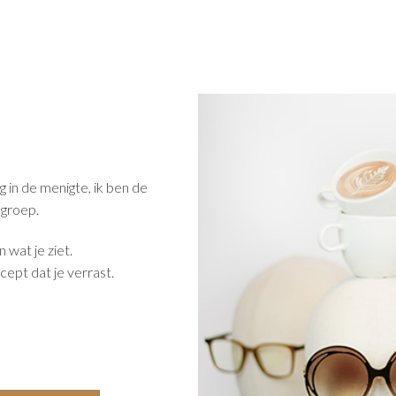
g in de menigte, ik ben de
 groep.
n wat je ziet.
cept dat je verrast.