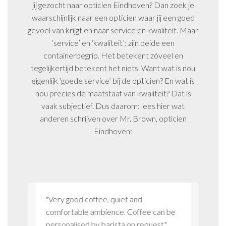
jij gezocht naar opticien Eindhoven? Dan zoek je
waarschijnlijk naar een opticien waar jij een goed
gevoel van krijgt en naar service en kwaliteit. Maar
‘service’ en ‘kwaliteit’; zijn beide een
containerbegrip. Het betekent zóveel en
tegelijkertijd betekent het niets. Want wat is nou
eigenlijk ‘goede service’ bij de opticien? En wat is
nou precies de maatstaaf van kwaliteit? Dat is
vaak subjectief. Dus daarom: lees hier wat
anderen schrijven over Mr. Brown, opticien
Eindhoven:
ier
"Very good coffee, quiet and
"Ik ben
 je weet
comfortable ambience. Coffee can be
klantge
n."
personalised by barista on request."
aandach