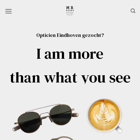
Ga
naar
inhoud
Opticien Eindhoven gezocht?
I am more
than what you see