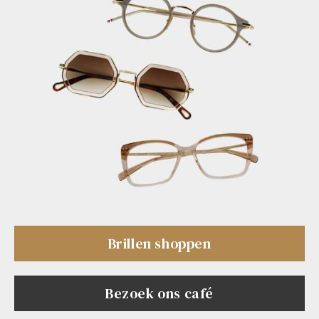
Brillen shoppen
Bezoek ons café