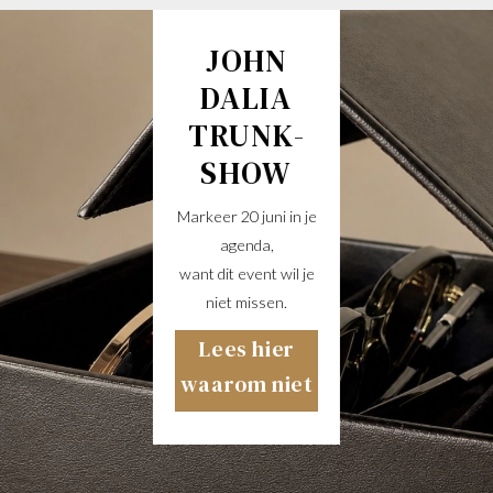
JOHN
DALIA
TRUNK-
SHOW
Markeer 20 juni in je
agenda,
want dit event wil je
niet missen.
Lees hier
waarom niet