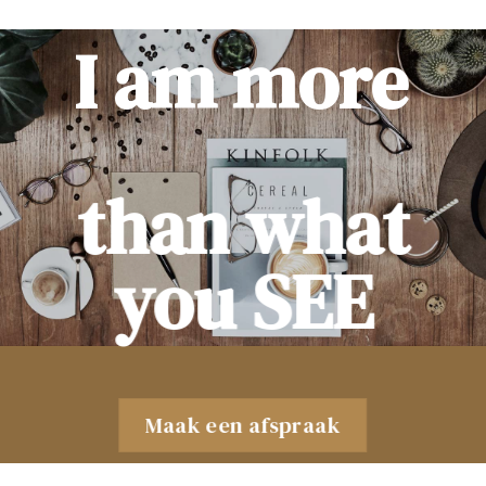
I am more
than what
you SEE
Maak een afspraak