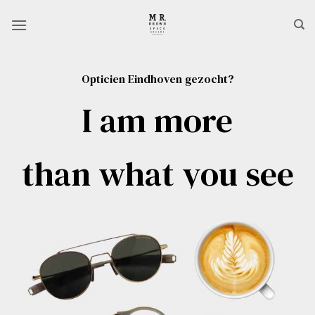
Ga
naar
inhoud
Opticien Eindhoven gezocht?
I am more
than what you see