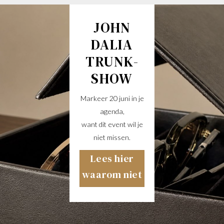
JOHN
DALIA
TRUNK-
SHOW
Markeer 20 juni in je
agenda,
want dit event wil je
niet missen.
Lees hier
waarom niet