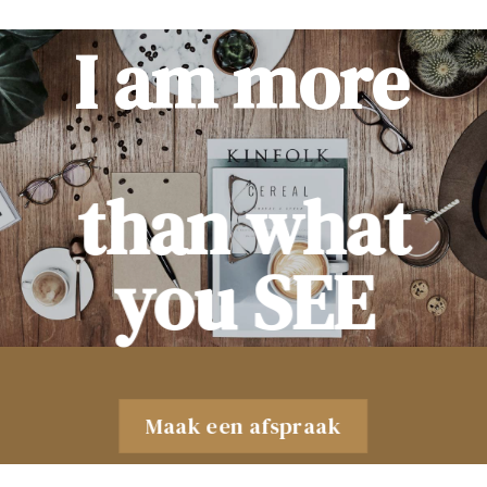
I am more
than what
you SEE
Maak een afspraak