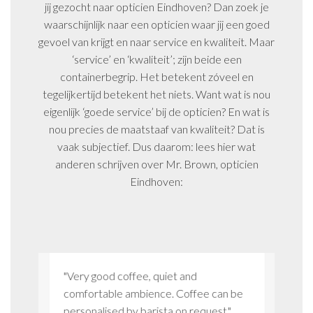
jij gezocht naar opticien Eindhoven? Dan zoek je
waarschijnlijk naar een opticien waar jij een goed
gevoel van krijgt en naar service en kwaliteit. Maar
‘service’ en ‘kwaliteit’; zijn beide een
containerbegrip. Het betekent zóveel en
tegelijkertijd betekent het niets. Want wat is nou
eigenlijk ‘goede service’ bij de opticien? En wat is
nou precies de maatstaaf van kwaliteit? Dat is
vaak subjectief. Dus daarom: lees hier wat
anderen schrijven over Mr. Brown, opticien
Eindhoven:
ier
"Very good coffee, quiet and
"Ik ben
 je weet
comfortable ambience. Coffee can be
klantge
n."
personalised by barista on request."
aandach