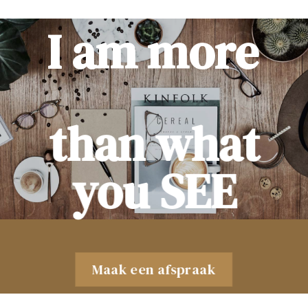
I am more
than what
you SEE
Maak een afspraak