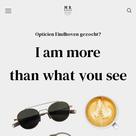
Ga
naar
inhoud
Opticien Eindhoven gezocht?
I am more
than what you see