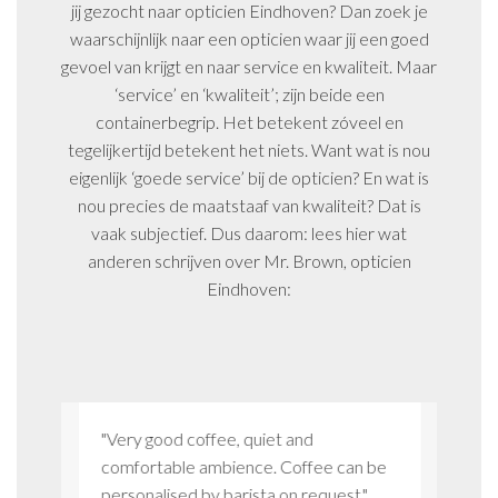
jij gezocht naar opticien Eindhoven? Dan zoek je
waarschijnlijk naar een opticien waar jij een goed
gevoel van krijgt en naar service en kwaliteit. Maar
‘service’ en ‘kwaliteit’; zijn beide een
containerbegrip. Het betekent zóveel en
tegelijkertijd betekent het niets. Want wat is nou
eigenlijk ‘goede service’ bij de opticien? En wat is
nou precies de maatstaaf van kwaliteit? Dat is
vaak subjectief. Dus daarom: lees hier wat
anderen schrijven over Mr. Brown, opticien
Eindhoven:
ier
"Very good coffee, quiet and
"Ik ben
 je weet
comfortable ambience. Coffee can be
klantge
n."
personalised by barista on request."
aandach