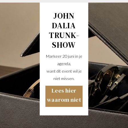
JOHN
DALIA
TRUNK-
SHOW
Markeer 20 juni in je
agenda,
want dit event wil je
niet missen.
Lees hier
waarom niet