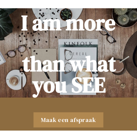
I am more
than what
you SEE
Maak een afspraak