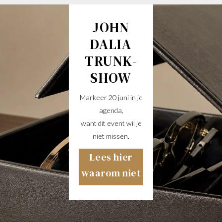
JOHN
DALIA
TRUNK-
SHOW
Markeer 20 juni in je
agenda,
want dit event wil je
niet missen.
Lees hier
waarom niet