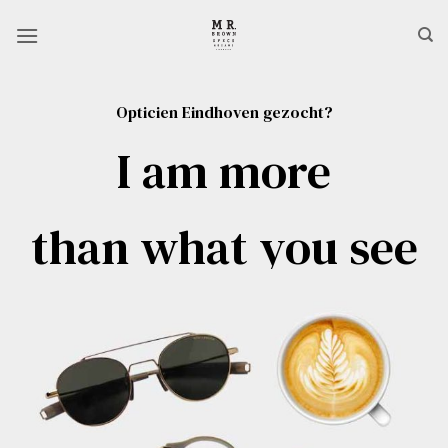
Ga
naar
inhoud
Opticien Eindhoven gezocht?
I am more
than what you see