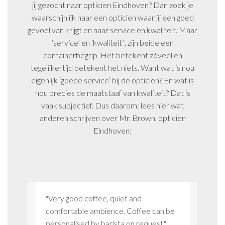
jij gezocht naar opticien Eindhoven? Dan zoek je
waarschijnlijk naar een opticien waar jij een goed
gevoel van krijgt en naar service en kwaliteit. Maar
‘service’ en ‘kwaliteit’; zijn beide een
containerbegrip. Het betekent zóveel en
tegelijkertijd betekent het niets. Want wat is nou
eigenlijk ‘goede service’ bij de opticien? En wat is
nou precies de maatstaaf van kwaliteit? Dat is
vaak subjectief. Dus daarom: lees hier wat
anderen schrijven over Mr. Brown, opticien
Eindhoven:
ier
"Very good coffee, quiet and
"Ik ben
 je weet
comfortable ambience. Coffee can be
klantge
n."
personalised by barista on request."
aandach